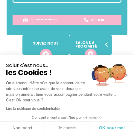
APPELER
CALCULER MON ITINÉRAIRE
SALONS A
SUIVEZ NOUS
PROXIMITÉ
Lundi
Fermé
Salut c'est nous...
les Cookies !
Mardi
09h
-
19h
Mercredi
09h
-
19h
On a attendu d'être sûrs que le contenu de ce
Jeudi
09h
-
19h
site vous intéresse avant de vous déranger,
Vendredi
09h
-
19h
mais on aimerait bien vous accompagner pendant votre visite...
C'est OK pour vous ?
Samedi
09h
-
19h
Lire la politique de confidentialité
Dimanche
Fermé
Consentements certifiés par
VOTRE SALON DE COIFFURE
Non merci
Je choisis
OK pour moi