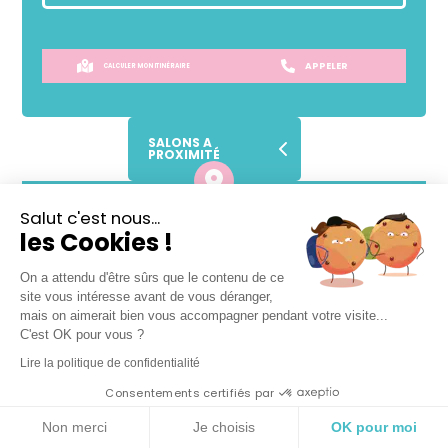
APPELER
CALCULER MON ITINÉRAIRE
SALONS A
PROXIMITÉ
Lundi
Fermé
Salut c'est nous...
les Cookies !
Mardi
10h
-
19h
Mercredi
10h
-
19h
On a attendu d'être sûrs que le contenu de ce
Jeudi
10h
-
19h
site vous intéresse avant de vous déranger,
Vendredi
10h
-
19h
mais on aimerait bien vous accompagner pendant votre visite...
C'est OK pour vous ?
Samedi
10h
-
18h30
Lire la politique de confidentialité
Dimanche
Fermé
Consentements certifiés par
VOTRE SALON DE COIFFURE
Non merci
Je choisis
OK pour moi