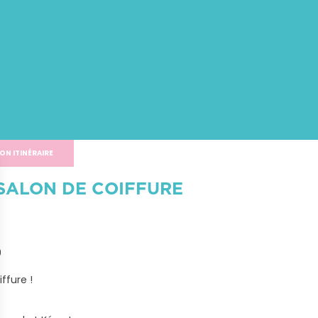
9
ON ITINÉRAIRE
SALON DE COIFFURE


ffure !
