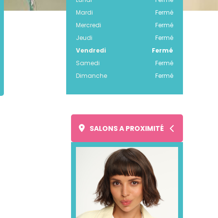
Mardi
Fermé
Mercredi
Fermé
Jeudi
Fermé
Vendredi
Fermé
Samedi
Fermé
Dimanche
Fermé
SALONS A PROXIMITÉ