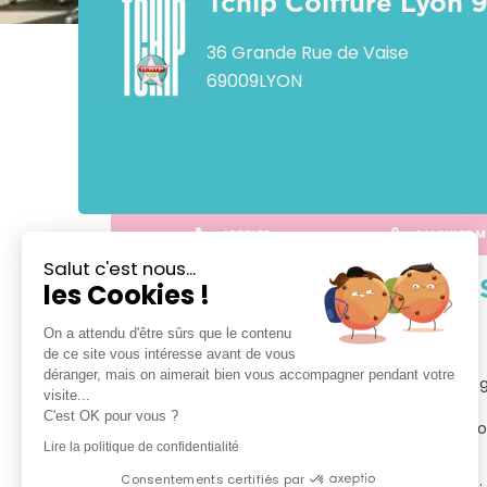
Tchip Coiffure Lyon 
36 Grande Rue de Vaise
69009
LYON
APPELER
CALCULER M
Salut c'est nous...
les Cookies !
VOTRE 
On a attendu d'être sûrs que le contenu
TCHIP Coiffure Lille Esquermoise

de ce site vous intéresse avant de vous
déranger, mais on aimerait bien vous accompagner pendant votre
Bienvenue dans votre salon TCHIP Coiffure Lyon 9
visite...
C'est OK pour vous ?
Tchip vous propose le plaisir d’un vrai bon plan coi
●Petits prix 

Lire la politique de confidentialité
●Forfaits tout compris

Consentements certifiés par