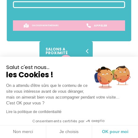
APPELER
CALCULER MON ITINÉRAIRE
SALONS A
PROXIMITÉ
Salut c'est nous...
Lundi
09h
-
18h
les Cookies !
Mardi
09h
-
19h
Mercredi
09h
-
19h
On a attendu d'être sûrs que le contenu de ce
site vous intéresse avant de vous déranger,
Jeudi
09h
-
19h
mais on aimerait bien vous accompagner pendant votre visite...
Vendredi
09h
-
19h
C'est OK pour vous ?
Samedi
09h
-
19h
Lire la politique de confidentialité
Dimanche
Fermé
Consentements certifiés par
Non merci
Je choisis
OK pour moi
VOTRE SALON DE COIFFURE