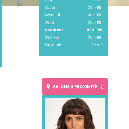
Mardi
09h
-
19h
Mercredi
09h
-
19h
Jeudi
09h
-
19h
Vendredi
09h
-
19h
Samedi
08h
-
18h
Dimanche
Fermé
SALONS A PROXIMITÉ