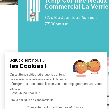
Tchip Coiffure Meaux
Commercial La Verrie
37, allée Jean Louis Barrault
77100
Meaux
Salut c'est nous...
APPELER
CALCULER M
les Cookies !
VOTRE 
On a attendu d'être sûrs que le contenu
de ce site vous intéresse avant de vous
déranger, mais on aimerait bien vous accompagner pendant votre
TCHIP Coiffure Meaux

visite...
C'est OK pour vous ?
Bienvenue dans votre salon TCHIP Coiffure Meaux
Lire la politique de confidentialité
Tchip vous propose le plaisir d’un vrai bon plan coi
Consentements certifiés par