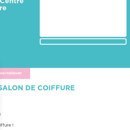
 Centre
re
ON ITINÉRAIRE
SALON DE COIFFURE


ffure !
