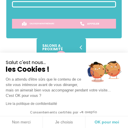
APPELER
CALCULER MON ITINÉRAIRE
SALONS A
PROXIMITÉ
Salut c'est nous...
SANS
RENDEZ-VOUS !
les Cookies !
Prendre place dans la file d'attente
On a attendu d'être sûrs que le contenu de ce
site vous intéresse avant de vous déranger,
mais on aimerait bien vous accompagner pendant votre visite...
C'est OK pour vous ?
Lire la politique de confidentialité
Lundi
09h
-
19h
Consentements certifiés par
Mardi
09h
-
19h
Mercredi
09h
-
19h
Non merci
Je choisis
OK pour moi