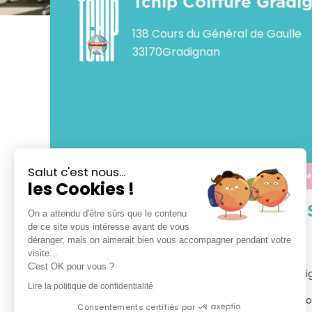
Tchip Coiffure Gradi
138 Cours du Général de Gaulle
33170
Gradignan
Salut c'est nous...
APPELER
CALCULER M
les Cookies !
VOTRE 
On a attendu d'être sûrs que le contenu
de ce site vous intéresse avant de vous
déranger, mais on aimerait bien vous accompagner pendant votre
TCHIP Coiffure Gradignan

visite...
C'est OK pour vous ?
Bienvenue dans votre salon TCHIP Coiffure Gradi
Lire la politique de confidentialité
Tchip vous propose le plaisir d’un vrai bon plan coi
Consentements certifiés par