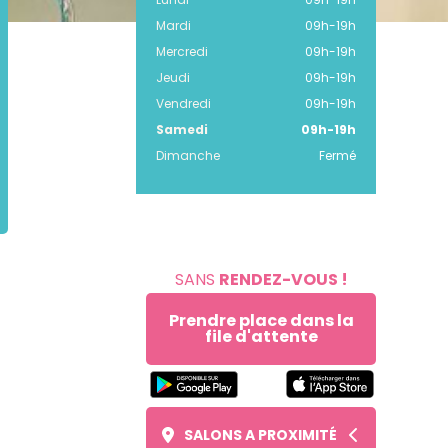
Mardi
09h
-
19h
Mercredi
09h
-
19h
Jeudi
09h
-
19h
Vendredi
09h
-
19h
Samedi
09h
-
19h
Dimanche
Fermé
SANS
RENDEZ-VOUS !
Prendre place dans la
file d'attente
SALONS A PROXIMITÉ