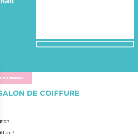
gnan
ON ITINÉRAIRE
SALON DE COIFFURE
gnan

ffure !
