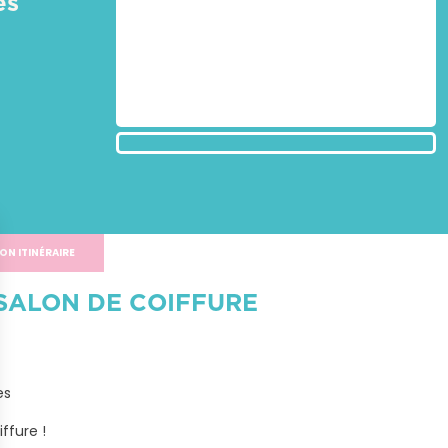
es
ON ITINÉRAIRE
SALON DE COIFFURE
s

ffure !
