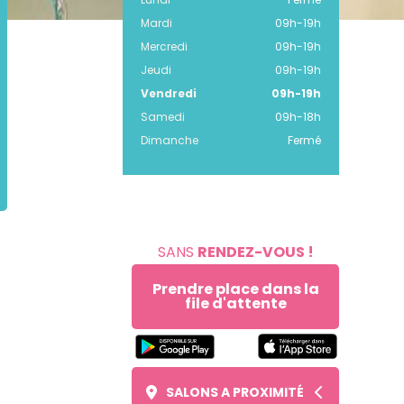
Mardi
09h
-
19h
Mercredi
09h
-
19h
Jeudi
09h
-
19h
Vendredi
09h
-
19h
Samedi
09h
-
18h
Dimanche
Fermé
SANS
RENDEZ-VOUS !
Prendre place dans la
file d'attente
SALONS A PROXIMITÉ