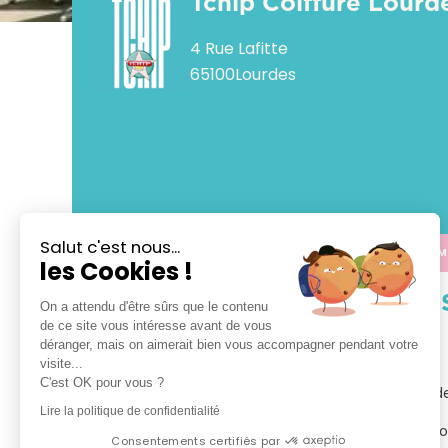
Tchip Coiffure Lourd
4 Rue Lafitte
65100
Lourdes
Salut c'est nous...
APPELER
CALCULER M
les Cookies !
VOTRE 
On a attendu d'être sûrs que le contenu
de ce site vous intéresse avant de vous
déranger, mais on aimerait bien vous accompagner pendant votre
TCHIP Coiffure Lourdes

visite...
C'est OK pour vous ?
Bienvenue dans votre salon TCHIP Coiffure Lourde
Lire la politique de confidentialité
Tchip vous propose le plaisir d’un vrai bon plan coi
Consentements certifiés par