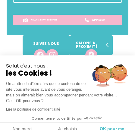
APPELER
CALCULER MON ITINÉRAIRE
SALONS A
SUIVEZ NOUS
PROXIMITÉ
Salut c'est nous...
SANS
RENDEZ-VOUS !
les Cookies !
Prendre place dans la file d'attente
On a attendu d'être sûrs que le contenu de ce
site vous intéresse avant de vous déranger,
mais on aimerait bien vous accompagner pendant votre visite...
C'est OK pour vous ?
Lundi
09h
-
19h
Lire la politique de confidentialité
Mardi
09h
-
19h
Consentements certifiés par
Mercredi
09h
-
19h
Non merci
Je choisis
OK pour moi
Jeudi
09h
-
19h