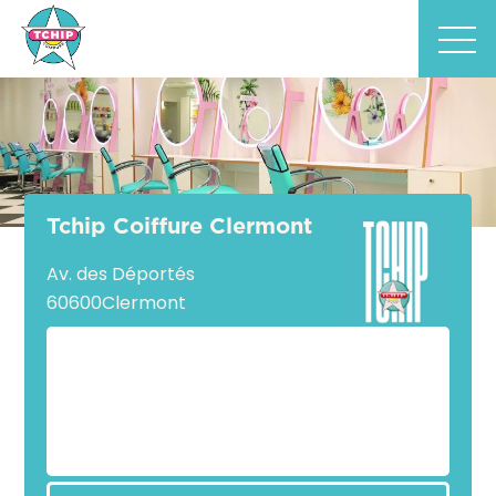
Tchip Coiffure Clermont
Av. des Déportés
60600
Clermont