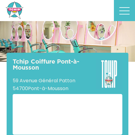
Tchip Coiffure Pont-à-
Mousson
59 Avenue Général Patton
54700
Pont-à-Mousson