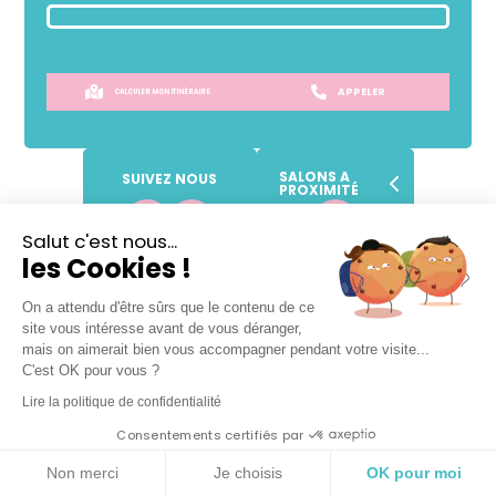
APPELER
CALCULER MON ITINÉRAIRE
SALONS A
SUIVEZ NOUS
PROXIMITÉ
Salut c'est nous...
Lundi
09h
-
19h
les Cookies !
Mardi
Fermé
On a attendu d'être sûrs que le contenu de ce
Mercredi
09h
-
19h
site vous intéresse avant de vous déranger,
Jeudi
09h
-
19h
mais on aimerait bien vous accompagner pendant votre visite...
Vendredi
09h
-
19h
C'est OK pour vous ?
Samedi
09h
-
19h
Lire la politique de confidentialité
Dimanche
Fermé
Consentements certifiés par
Non merci
Je choisis
OK pour moi
VOTRE SALON DE COIFFURE