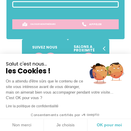
APPELER
CALCULER MON ITINÉRAIRE
SALONS A
SUIVEZ NOUS
PROXIMITÉ
Salut c'est nous...
les Cookies !
SANS
RENDEZ-VOUS !
Prendre place dans la file d'attente
On a attendu d'être sûrs que le contenu de ce
site vous intéresse avant de vous déranger,
mais on aimerait bien vous accompagner pendant votre visite...
C'est OK pour vous ?
Lire la politique de confidentialité
Lundi
Fermé
Consentements certifiés par
Mardi
09h
-
18h
Non merci
Je choisis
OK pour moi
Mercredi
09h
-
18h