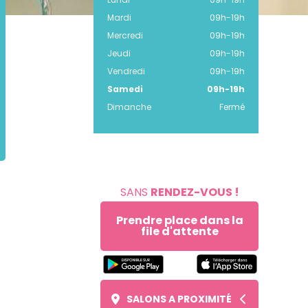
Mardi
09h
-
19h
Mercredi
09h
-
19h
Jeudi
09h
-
19h
Vendredi
09h
-
19h
Samedi
09h
-
19h
Dimanche
Fermé
SANS
RENDEZ-VOUS !
Prendre place dans la
file d'attente
SALONS A PROXIMITÉ