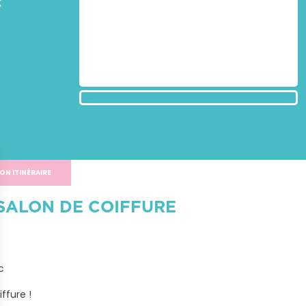
c
ON ITINÉRAIRE
SALON DE COIFFURE


ffure !
