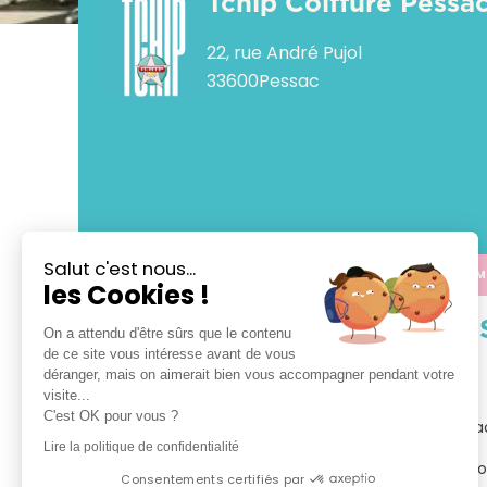
Tchip Coiffure Pessa
22, rue André Pujol
33600
Pessac
Salut c'est nous...
APPELER
CALCULER M
les Cookies !
VOTRE 
On a attendu d'être sûrs que le contenu
de ce site vous intéresse avant de vous
déranger, mais on aimerait bien vous accompagner pendant votre
TCHIP Coiffure Pessac

visite...
C'est OK pour vous ?
Bienvenue dans votre salon TCHIP Coiffure Pessac
Lire la politique de confidentialité
Tchip vous propose le plaisir d’un vrai bon plan coi
Consentements certifiés par