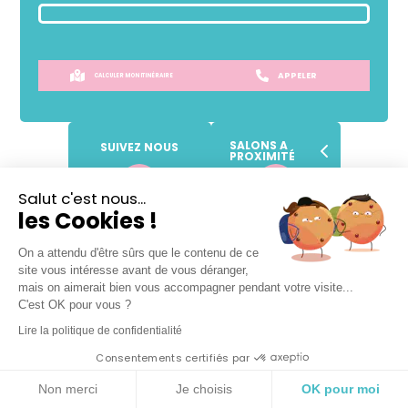
APPELER
CALCULER MON ITINÉRAIRE
SALONS A
SUIVEZ NOUS
PROXIMITÉ
Salut c'est nous...
les Cookies !
SANS
RENDEZ-VOUS !
Prendre place dans la file d'attente
On a attendu d'être sûrs que le contenu de ce
site vous intéresse avant de vous déranger,
mais on aimerait bien vous accompagner pendant votre visite...
C'est OK pour vous ?
Lire la politique de confidentialité
Lundi
Fermé
Consentements certifiés par
Mardi
09h
-
19h
Non merci
Je choisis
OK pour moi
Mercredi
09h
-
19h