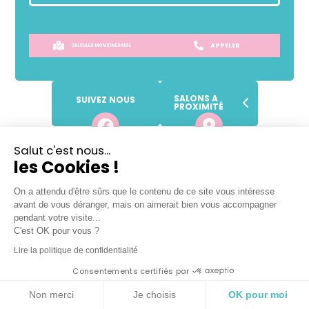
APPELER
CALCULER MON ITINÉRAIRE
SALONS A
SUIVEZ NOUS
PROXIMITÉ
Salut c'est nous...
SANS
RENDEZ-VOUS !
les Cookies !
Prendre place dans la file d'attente
On a attendu d'être sûrs que le contenu de ce site vous intéresse
avant de vous déranger, mais on aimerait bien vous accompagner
pendant votre visite...
C'est OK pour vous ?
Lundi
Fermé
Lire la politique de confidentialité
Mardi
09h
-
19h
Consentements certifiés par
Mercredi
09h
-
19h
Non merci
Je choisis
OK pour moi
Jeudi
09h
-
19h