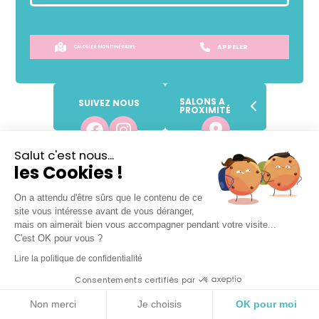
APPELER
CALCULER MON ITINÉRAIRE
SALONS A
SUIVEZ NOUS
PROXIMITÉ
Salut c'est nous...
SANS
RENDEZ-VOUS !
les Cookies !
Prendre place dans la file d'attente
On a attendu d'être sûrs que le contenu de ce
site vous intéresse avant de vous déranger,
mais on aimerait bien vous accompagner pendant votre visite...
C'est OK pour vous ?
Lundi
09h
-
18h
Lire la politique de confidentialité
Mardi
09h
-
18h
Consentements certifiés par
Mercredi
09h
-
18h
Non merci
Je choisis
OK pour moi
Jeudi
09h
-
18h