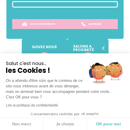
APPELER
CALCULER MON ITINÉRAIRE
SALONS A
SUIVEZ NOUS
PROXIMITÉ
Salut c'est nous...
les Cookies !
SANS
RENDEZ-VOUS !
Prendre place dans la file d'attente
On a attendu d'être sûrs que le contenu de ce
site vous intéresse avant de vous déranger,
mais on aimerait bien vous accompagner pendant votre visite...
C'est OK pour vous ?
Lire la politique de confidentialité
Lundi
Fermé
Consentements certifiés par
Mardi
09h
-
19h
Non merci
Je choisis
OK pour moi
Mercredi
09h
-
19h