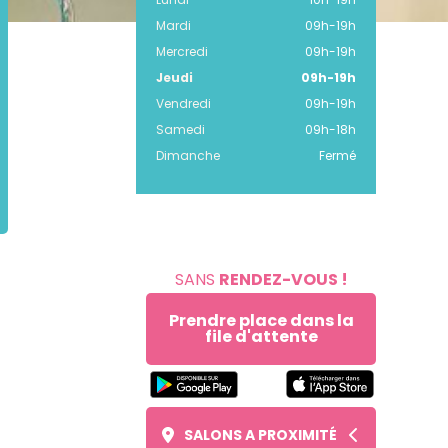
Mardi
09h
-
19h
Mercredi
09h
-
19h
Jeudi
09h
-
19h
Vendredi
09h
-
19h
Samedi
09h
-
18h
Dimanche
Fermé
SANS
RENDEZ-VOUS !
Prendre place dans la
file d'attente
SALONS A PROXIMITÉ