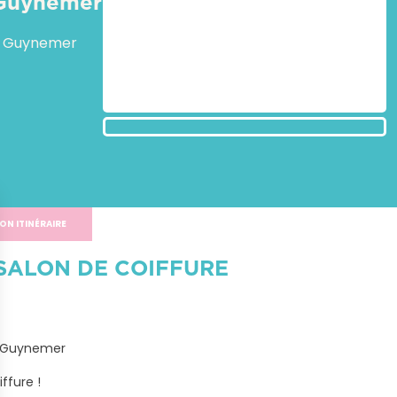
 Guynemer
s Guynemer
ON ITINÉRAIRE
SALON DE COIFFURE
 Guynemer

ffure !
