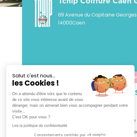
Tchip Coiffure Caen
69 Avenue du Capitaine George
14000
Caen
Salut c'est nous...
APPELER
CALCULER M
les Cookies !
VOTRE 
On a attendu d'être sûrs que le contenu
de ce site vous intéresse avant de vous
déranger, mais on aimerait bien vous accompagner pendant votre
TCHIP Coiffure Caen Guynemer

visite...
C'est OK pour vous ?
Bienvenue dans votre salon TCHIP Coiffure Caen
Lire la politique de confidentialité
Tchip vous propose le plaisir d’un vrai bon plan coi
Consentements certifiés par