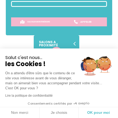
APPELER
CALCULER MON ITINÉRAIRE
SALONS A
PROXIMITÉ
Salut c'est nous...
Lundi
Fermé
les Cookies !
Mardi
09h30
-
19h
Mercredi
09h30
-
19h
On a attendu d'être sûrs que le contenu de ce
site vous intéresse avant de vous déranger,
Jeudi
09h30
-
19h
mais on aimerait bien vous accompagner pendant votre visite...
Vendredi
09h30
-
19h
C'est OK pour vous ?
Samedi
09h30
-
19h
Lire la politique de confidentialité
Dimanche
Fermé
Consentements certifiés par
Non merci
Je choisis
OK pour moi
VOTRE SALON DE COIFFURE