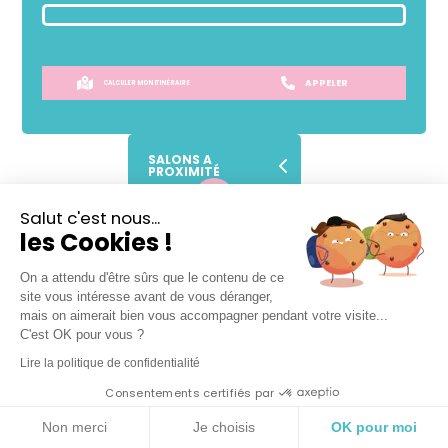
APPELER
CALCULER MON ITINÉRAIRE
SALONS A
PROXIMITÉ
Salut c'est nous...
SANS
RENDEZ-VOUS !
les Cookies !
Prendre place dans la file d'attente
On a attendu d'être sûrs que le contenu de ce
site vous intéresse avant de vous déranger,
mais on aimerait bien vous accompagner pendant votre visite...
C'est OK pour vous ?
Lire la politique de confidentialité
Lundi
09h
-
19h
Consentements certifiés par
Mardi
09h
-
19h
Mercredi
09h
-
19h
Non merci
Je choisis
OK pour moi