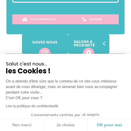
APPELER
CALCULER MON ITINÉRAIRE
SALONS A
SUIVEZ NOUS
PROXIMITÉ
Lundi
Fermé
Salut c'est nous...
les Cookies !
Mardi
10h
-
19h
Mercredi
10h
-
19h
On a attendu d'être sûrs que le contenu de ce site vous intéresse
Jeudi
10h
-
19h
avant de vous déranger, mais on aimerait bien vous accompagner
Vendredi
10h
-
19h
pendant votre visite...
C'est OK pour vous ?
Samedi
10h
-
18h
Lire la politique de confidentialité
Dimanche
Fermé
Consentements certifiés par
VOTRE SALON DE COIFFURE
Non merci
Je choisis
OK pour moi