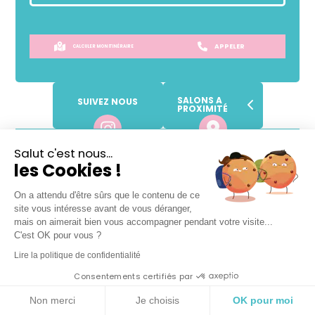
APPELER
CALCULER MON ITINÉRAIRE
SALONS A
SUIVEZ NOUS
PROXIMITÉ
Lundi
09h
-
19h
Salut c'est nous...
les Cookies !
Mardi
09h
-
19h
Mercredi
09h
-
19h
On a attendu d'être sûrs que le contenu de ce
Jeudi
09h
-
19h
site vous intéresse avant de vous déranger,
Vendredi
09h
-
19h
mais on aimerait bien vous accompagner pendant votre visite...
C'est OK pour vous ?
Samedi
08h
-
18h
Lire la politique de confidentialité
Dimanche
Fermé
Consentements certifiés par
VOTRE SALON DE COIFFURE
Non merci
Je choisis
OK pour moi