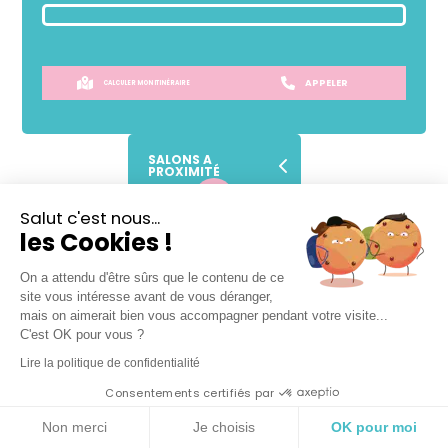
APPELER
CALCULER MON ITINÉRAIRE
SALONS A
PROXIMITÉ
Salut c'est nous...
SANS
RENDEZ-VOUS !
les Cookies !
Prendre place dans la file d'attente
On a attendu d'être sûrs que le contenu de ce
site vous intéresse avant de vous déranger,
mais on aimerait bien vous accompagner pendant votre visite...
C'est OK pour vous ?
Lire la politique de confidentialité
Lundi
09h30
-
19h
Consentements certifiés par
Mardi
09h30
-
19h
Mercredi
09h30
-
19h
Non merci
Je choisis
OK pour moi