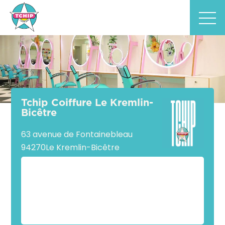
Tchip Coiffure Le Kremlin-
Bicêtre
63 avenue de Fontainebleau
94270
Le Kremlin-Bicêtre