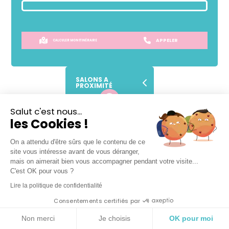
APPELER
CALCULER MON ITINÉRAIRE
SALONS A
PROXIMITÉ
Salut c'est nous...
Lundi
Fermé
les Cookies !
Mardi
09h
-
17h30
Mercredi
09h
-
17h30
On a attendu d'être sûrs que le contenu de ce
site vous intéresse avant de vous déranger,
Jeudi
09h
-
17h30
mais on aimerait bien vous accompagner pendant votre visite...
Vendredi
09h
-
17h30
C'est OK pour vous ?
Samedi
08h30
-
17h30
Lire la politique de confidentialité
Dimanche
Fermé
Consentements certifiés par
VOTRE SALON DE COIFFURE
Non merci
Je choisis
OK pour moi