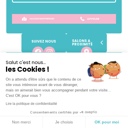
APPELER
CALCULER MON ITINÉRAIRE
SALONS A
SUIVEZ NOUS
PROXIMITÉ
Lundi
09h
-
18h
Salut c'est nous...
les Cookies !
Mardi
09h
-
19h
Mercredi
09h
-
19h
On a attendu d'être sûrs que le contenu de ce
Jeudi
09h
-
19h
site vous intéresse avant de vous déranger,
Vendredi
09h
-
19h
mais on aimerait bien vous accompagner pendant votre visite...
C'est OK pour vous ?
Samedi
08h
-
18h
Lire la politique de confidentialité
Dimanche
Fermé
Consentements certifiés par
VOTRE SALON DE COIFFURE
Non merci
Je choisis
OK pour moi