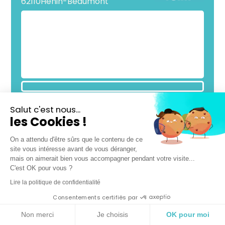
62110
Hénin-Beaumont
Salut c'est nous...
les Cookies !
APPELER
CALCULER MON ITINÉRAIRE
On a attendu d'être sûrs que le contenu de ce
site vous intéresse avant de vous déranger,
mais on aimerait bien vous accompagner pendant votre visite...
SALONS A
SUIVEZ NOUS
PROXIMITÉ
C'est OK pour vous ?
Lire la politique de confidentialité
Lundi
Fermé
Consentements certifiés par
Mardi
09h
-
18h30
Non merci
Je choisis
OK pour moi
Mercredi
09h
-
18h30