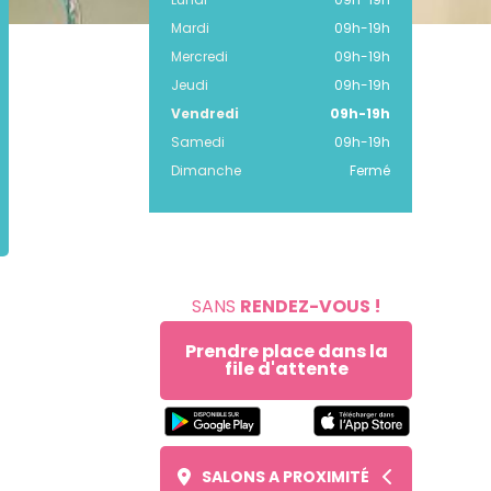
Mardi
09h
-
19h
Mercredi
09h
-
19h
Jeudi
09h
-
19h
Vendredi
09h
-
19h
Samedi
09h
-
19h
Dimanche
Fermé
SANS
RENDEZ-VOUS !
Prendre place dans la
file d'attente
SALONS A PROXIMITÉ