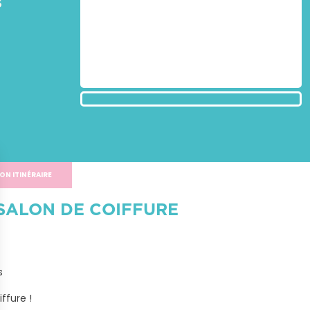
s
ON ITINÉRAIRE
SALON DE COIFFURE


ffure !
