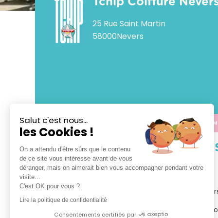
Tchip Coiffure Never
25 Rue Saint Martin
58000
Nevers
Salut c'est nous...
APPELER
CALCULER M
les Cookies !
VOTRE 
On a attendu d'être sûrs que le contenu
de ce site vous intéresse avant de vous
déranger, mais on aimerait bien vous accompagner pendant votre
TCHIP Coiffure Nevers

visite...
C'est OK pour vous ?
Bienvenue dans votre salon TCHIP Coiffure Nevers
Lire la politique de confidentialité
Tchip vous propose le plaisir d’un vrai bon plan coi
Consentements certifiés par