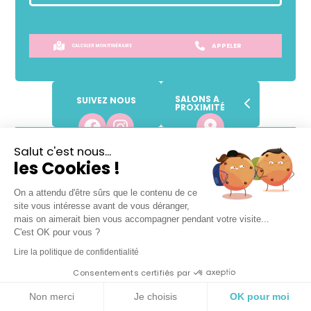
APPELER
CALCULER MON ITINÉRAIRE
SALONS A
SUIVEZ NOUS
PROXIMITÉ
Lundi
Fermé
Salut c'est nous...
les Cookies !
Mardi
09h
-
19h
Mercredi
09h
-
19h
On a attendu d'être sûrs que le contenu de ce
Jeudi
09h
-
19h
site vous intéresse avant de vous déranger,
Vendredi
09h
-
19h
mais on aimerait bien vous accompagner pendant votre visite...
C'est OK pour vous ?
Samedi
09h
-
18h
Lire la politique de confidentialité
Dimanche
Fermé
Consentements certifiés par
VOTRE SALON DE COIFFURE
Non merci
Je choisis
OK pour moi