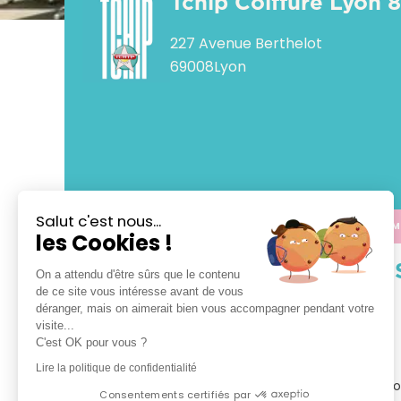
Tchip Coiffure Lyon 8
227 Avenue Berthelot
69008
Lyon
Salut c'est nous...
APPELER
CALCULER M
les Cookies !
VOTRE 
On a attendu d'être sûrs que le contenu
de ce site vous intéresse avant de vous
déranger, mais on aimerait bien vous accompagner pendant votre
TCHIP Coiffure Lyon

visite...
C'est OK pour vous ?
Bienvenue dans votre salon TCHIP Coiffure Lyon

Lire la politique de confidentialité
Tchip vous propose le plaisir d’un vrai bon plan coi
Consentements certifiés par