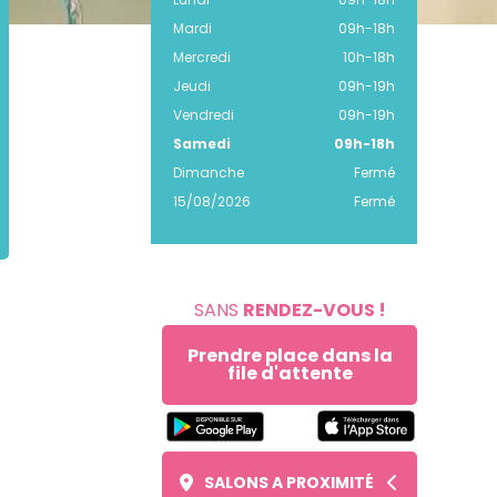
Mardi
09h
-
18h
Mercredi
10h
-
18h
Jeudi
09h
-
19h
Vendredi
09h
-
19h
Samedi
09h
-
18h
Dimanche
Fermé
15/08/2026
Fermé
SANS
RENDEZ-VOUS !
Prendre place dans la
file d'attente
SALONS A PROXIMITÉ